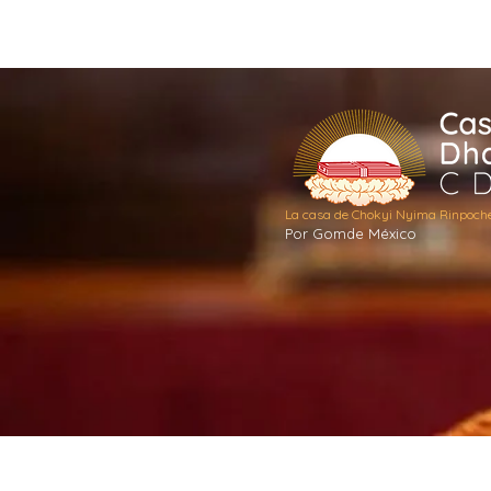
Inicio
Actividades
Gomde M
La casa de Chokyi Nyima Rinpoch
Por Gomde México