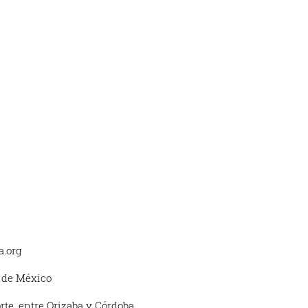
.org
 de México
rte, entre Orizaba y Córdoba.