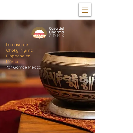
La casa de
Chokyi Nyima
Rinpoche en
México
Por Gomde México