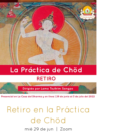
Retiro en la Práctica
de Chöd
mié 29 de jun
  |  
Zoom